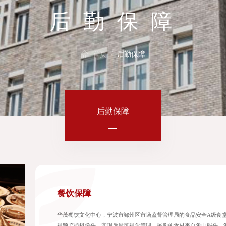
后
勤
保
障
国际项目
党组织架构
后勤保障
国内项目
党组织成员
首页 /
后勤保障
后勤保障
餐饮保障
华茂餐饮文化中心，宁波市鄞州区市场监督管理局的食品安全A级食堂
视频监控摄像头，实现后厨可视化管理。采购的食材来自象山码头、