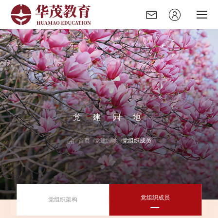
党
建
园
地
走进华茂
首页 /
党建园地 /
党组织成员
华茂资讯
录取榜单
党组织成员
党组织架构
党建园地